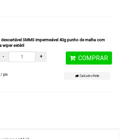
al descartável SMMS impermeável 40g punho de malha com
 wiper estéril
-
+
COMPRAR
/ pix
Calcule o frete