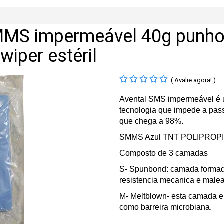
SMMS impermeável 40g punho
iper estéril
( Avalie agora! )
Avental SMS impermeável é u
tecnologia que impede a pass
que chega a 98%.
SMMS Azul TNT POLIPROP
Composto de 3 camadas
S- Spunbond: camada formada
resistencia mecanica e malea
M- Meltblown- esta camada e
como barreira microbiana.