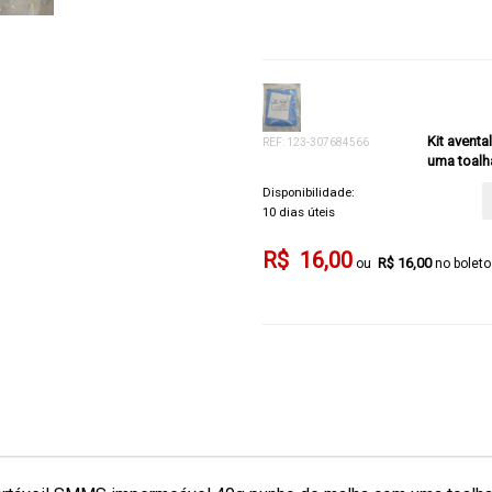
Kit avent
REF: 123-307684566
uma toalha
Disponibilidade:
10 dias úteis
R$ 16,00
R$ 16,00
no boleto 