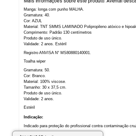
Mais informações sobre este produto: Avental desc
Manga: longa com punho MALHA.
Gramatura: 40.
Cor: AZUL
Material: TNT SMMS LAMINADO Polipropileno atóxico e hipoalé
Comprimento:
Padrão 130 centímetros
Produto de uso único.
Validade: 2 anos.
Estéril
Registro ANVISA N° MS80880140001.
Toalha wiper
Gramatura: 50.
Cor: Branco.
Material: 100% viscose.
Tamanho: 30 x 37,5 cm.
Produto de uso único.
Validade: 2 anos.
Estéril
Indicação:
Indicado para proteção do profissional contra contaminação cru