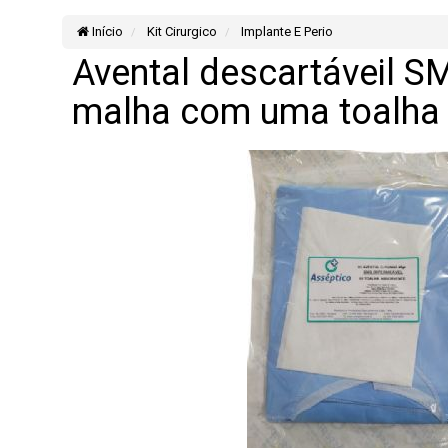
Início
Kit Cirurgico
Implante E Perio
Avental descartáveil 
malha com uma toalha w