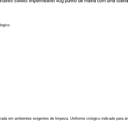
artáveil SMMS impermeável 40g punho de malha com uma toalha 
rgico.
zada em ambientes exigentes de limpeza. Uniforme cirúrgico indicado para áre