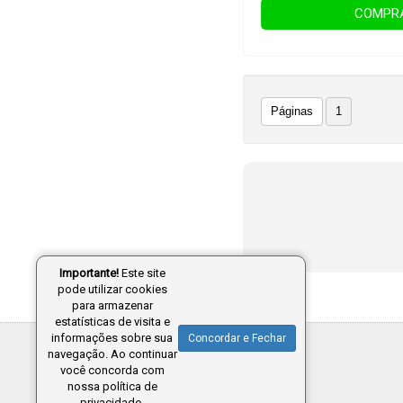
COMPR
Páginas
1
Importante!
Este site
pode utilizar cookies
para armazenar
estatísticas de visita e
informações sobre sua
Concordar e Fechar
navegação. Ao continuar
você concorda com
nossa política de
privacidade.