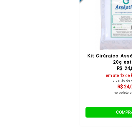
Kit Cirúrgico Ass
20g est
R$ 24,
em até
1x
de
no cartão de 
R$ 24,
no boleto o
COMPR