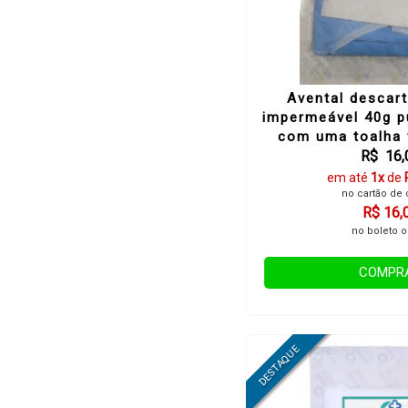
Avental descar
impermeável 40g p
com uma toalha w
R$ 16,
em até
1x
de
no cartão de 
R$ 16,
no boleto o
COMPR