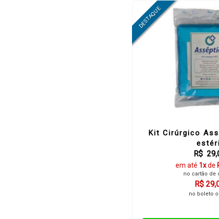
Kit Cirúrgico As
estér
R$ 29,
em até
1x
de
no cartão de 
R$ 29,
no boleto o