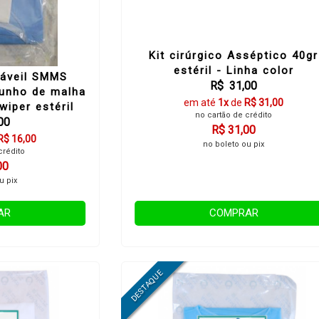
Kit cirúrgico Asséptico 40gr
estéril - Linha color
táveil SMMS
R$ 31,00
unho de malha
em até
1x
de
R$ 31,00
iper estéril
no cartão de crédito
00
R$ 31,00
R$ 16,00
no boleto ou pix
crédito
00
u pix
AR
COMPRAR