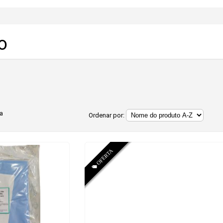
co
ia
Ordenar por: