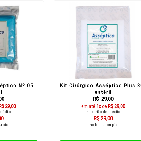
séptico Nº 05
Kit Cirúrgico Asséptico Plus 
il
estéril
00
R$ 29,00
R$ 29,00
em até
1x
de
R$ 29,00
crédito
no cartão de crédito
00
R$ 29,00
u pix
no boleto ou pix