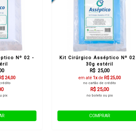
éptico Nº 02 -
Kit Cirúrgico Asséptico Nº 02
éril
30g estéril
00
R$ 25,00
R$ 24,00
em até
1x
de
R$ 25,00
crédito
no cartão de crédito
00
R$ 25,00
u pix
no boleto ou pix
AR
COMPRAR