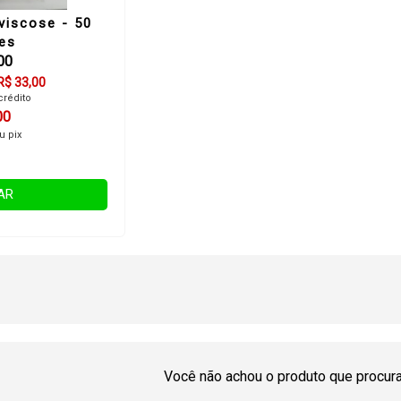
viscose - 50
es
00
R$ 33,00
crédito
00
u pix
AR
Você não achou o produto que procur