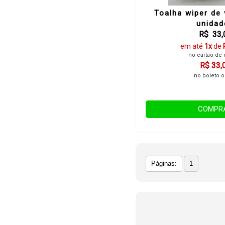
Toalha wiper de 
unidad
R$ 33,
em até
1x
de
no cartão de 
R$ 33,
no boleto o
COMPR
Páginas:
1