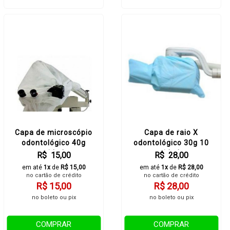
Capa de microscópio
Capa de raio X
odontológico 40g
odontológico 30g 10
unidade
unidades
R$ 15,00
R$ 28,00
em até
1x
de
R$ 15,00
em até
1x
de
R$ 28,00
no cartão de crédito
no cartão de crédito
R$ 15,00
R$ 28,00
no boleto ou pix
no boleto ou pix
COMPRAR
COMPRAR