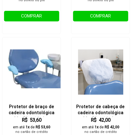
no boleto ou pix
no boleto ou pix
COMPRAR
COMPRAR
Protetor de braço de
Protetor de cabeça de
cadeira odontológica
cadeira odontológica
30g 50 unidades
30g 50 unidades
R$ 53,60
R$ 42,00
em até
1x
de
R$ 53,60
em até
1x
de
R$ 42,00
no cartão de crédito
no cartão de crédito